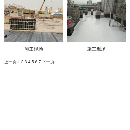
施工现场
施工现场
上一页
1
2
3
4
5
6
7
下一页